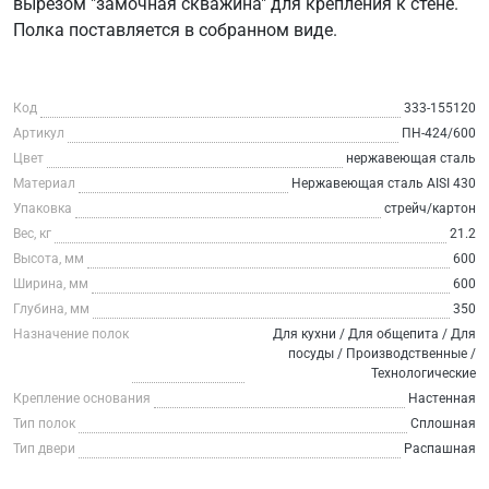
вырезом "замочная скважина" для крепления к стене.
Полка поставляется в собранном виде.
Код
333-155120
Артикул
ПН-424/600
Цвет
нержавеющая сталь
Материал
Нержавеющая сталь AISI 430
Упаковка
стрейч/картон
Вес, кг
21.2
Высота, мм
600
Ширина, мм
600
Глубина, мм
350
Назначение полок
Для кухни / Для общепита / Для
посуды / Производственные /
Технологические
Крепление основания
Настенная
Тип полок
Сплошная
Тип двери
Распашная