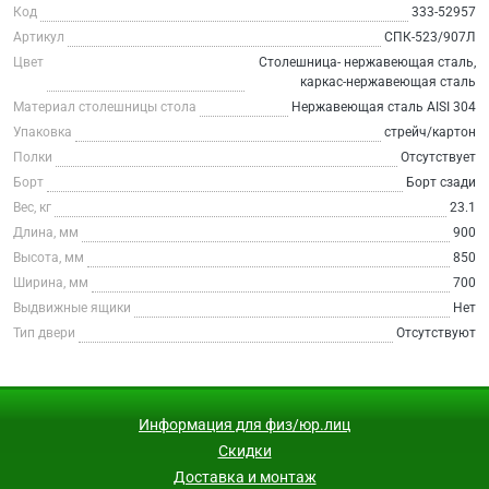
Код
333-52957
Артикул
СПК-523/907Л
Цвет
Столешница- нержавеющая сталь,
каркас-нержавеющая сталь
Материал столешницы стола
Нержавеющая сталь AISI 304
Упаковка
стрейч/картон
Полки
Отсутствует
Борт
Борт сзади
Вес, кг
23.1
Длина, мм
900
Высота, мм
850
Ширина, мм
700
Выдвижные ящики
Нет
Тип двери
Отсутствуют
Информация для физ/юр.лиц
Скидки
Доставка и монтаж