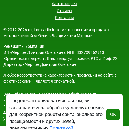
Фотогалерея
Отзывы
Контакты
© 2012-2026 region-vladimir.ru - изготовление и продажа
металлической мебели в Владимире и Муроме.
Реквизиты компании:
ИП «Чернов Дмитрий Олегович», ИНН 332709262913
Юридический адрес: г. Владимир, ул. поселок РТС д.2 оф. 22.
Директор - Чернов Дмитрий Олегович.
Любое несоответствие характеристик продукции на сайте с
фактическими – является опечаткой.
Вся информация на сайте region-vladimir.ru носит
исключительно ознакомительный и справочный характер и ни
Продолжая пользоваться сайтом, вы
при каких условиях не является публичной офертой. Всю
соглашаетесь на обработку данных cookies
дополнительную информацию можно узнать по телефонам
для корректной работы сайта, анализа его
ОК
указанным на сайте.
посещаемости и других целей,
предусмотренных
Политикой
.