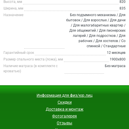
Высота, мм
820
Ширина, мм
835
Назначение
Без подъемного механизма / Для
бытовок / Для взрослых / Для дачи
/ Для малогабаритных квартир /
Для общежитий / Для пионерских
лагерей / Для подростков / Для
рабочих / Для хостелов / Со
спинкой / Стандартные
Гарантийный срок
12 месяцев
Размер спального места (ложа), мм
1900х800
Наличие матраса (в комплекте с
Без матраса
кроватью)
Информация для физ/юр.лиц
Скидки
Доставка и монтаж
Фотогалерея
Отзывы