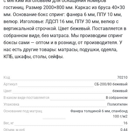
с мягким изголовьем для оснащения номеров
гостиниц. Размер 2000×800 мм. Каркас из бруса 40×30
мм. Основание бокс спринг: фанера 6 мм, ППУ 10 мм,
велюр. Изголовье: ЛДСП 16 мм, ППУ 30 мм, велюр с
вертикальной строчкой. Цвет бежевый. Поставляется в
собранном виде, без матраса. Мы производим спринг
боксы сами — оптом и в розницу, от производителя. У
нас есть другие товары: матрасы, подушки, одеяла,
КПБ, шкафы, столы, сейфы.
Код
70210
Артикул
СБ-200/80 бежевый
Цвет
бежевый
В каком виде поставляется
В собранном
Упаковка
Полиэтилен
Основание под матрац
Фанера толщиной 6 мм, спанбонд
100 г/м2
Вес, кг
16
Объем, м.куб
0.44