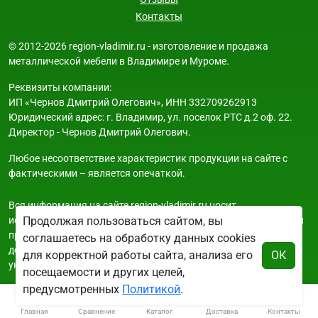
Контакты
© 2012-2026 region-vladimir.ru - изготовление и продажа
металлической мебели в Владимире и Муроме.
Реквизиты компании:
ИП «Чернов Дмитрий Олегович», ИНН 332709262913
Юридический адрес: г. Владимир, ул. поселок РТС д.2 оф. 22.
Директор - Чернов Дмитрий Олегович.
Любое несоответствие характеристик продукции на сайте с
фактическими – является опечаткой.
Вся информация на сайте region-vladimir.ru носит
исключительно ознакомительный и справочный характер и ни
Продолжая пользоваться сайтом, вы
при каких условиях не является публичной офертой. Всю
соглашаетесь на обработку данных cookies
дополнительную информацию можно узнать по телефонам
для корректной работы сайта, анализа его
ОК
указанным на сайте.
посещаемости и других целей,
предусмотренных
Политикой
.
Главная
Сравнение
Каталог
Доставка
Контакты