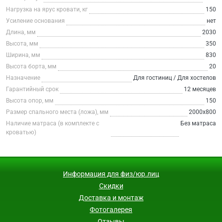
Нагрузка на ярус кровати, кг
150
Усиление основания
нет
Длина, мм
2030
Высота, мм
350
Ширина, мм
830
Высота борта, мм
20
Назначение
Для гостиниц / Для хостелов
Гарантийный срок
12 месяцев
Высота опор, мм
150
Размер спального места (ложа), мм
2000х800
Наличие матраса (в комплекте с
Без матраса
кроватью)
Информация для физ/юр.лиц
Скидки
Доставка и монтаж
Фотогалерея
Отзывы