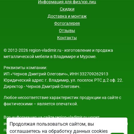
Информация для физ/юр.лиц
Скидки
Доставка и монтаж
Фотогалерея
Отзывы
Контакты
© 2012-2026 region-vladimir.ru - изготовление и продажа
металлической мебели в Владимире и Муроме.
Реквизиты компании:
ИП «Чернов Дмитрий Олегович», ИНН 332709262913
Юридический адрес: г. Владимир, ул. поселок РТС д.2 оф. 22.
Директор - Чернов Дмитрий Олегович.
Любое несоответствие характеристик продукции на сайте с
фактическими – является опечаткой.
Вся информация на сайте region-vladimir.ru носит
исключительно ознакомительный и справочный характер и ни
Продолжая пользоваться сайтом, вы
при каких условиях не является публичной офертой. Всю
соглашаетесь на обработку данных cookies