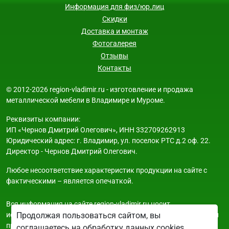
Информация для физ/юр.лиц
Скидки
Доставка и монтаж
Фотогалерея
Отзывы
Контакты
© 2012-2026 region-vladimir.ru - изготовление и продажа
металлической мебели в Владимире и Муроме.
Реквизиты компании:
ИП «Чернов Дмитрий Олегович», ИНН 332709262913
Юридический адрес: г. Владимир, ул. поселок РТС д.2 оф. 22.
Директор - Чернов Дмитрий Олегович.
Любое несоответствие характеристик продукции на сайте с
фактическими – является опечаткой.
Вся информация на сайте region-vladimir.ru носит
исключительно ознакомительный и справочный характер и ни
Продолжая пользоваться сайтом, вы
при каких условиях не является публичной офертой. Всю
соглашаетесь на обработку данных cookies