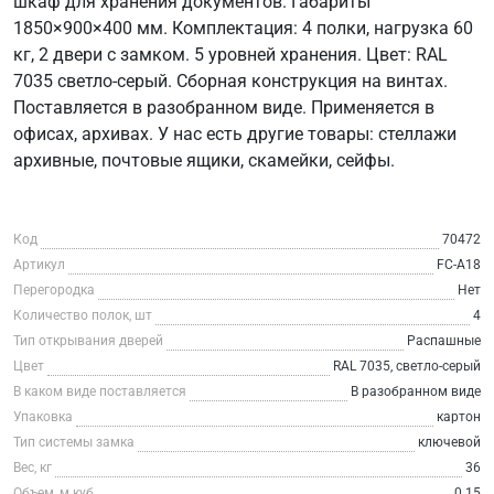
шкаф для хранения документов. Габариты
1850×900×400 мм. Комплектация: 4 полки, нагрузка 60
кг, 2 двери с замком. 5 уровней хранения. Цвет: RAL
7035 светло-серый. Сборная конструкция на винтах.
Поставляется в разобранном виде. Применяется в
офисах, архивах. У нас есть другие товары: стеллажи
архивные, почтовые ящики, скамейки, сейфы.
Код
70472
Артикул
FC-A18
Перегородка
Нет
Количество полок, шт
4
Тип открывания дверей
Распашные
Цвет
RAL 7035, светло-серый
В каком виде поставляется
В разобранном виде
Упаковка
картон
Тип системы замка
ключевой
Вес, кг
36
Объем, м.куб
0.15