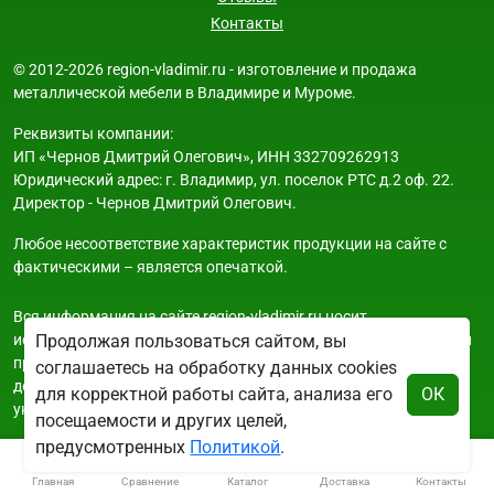
Контакты
© 2012-2026 region-vladimir.ru - изготовление и продажа
металлической мебели в Владимире и Муроме.
Реквизиты компании:
ИП «Чернов Дмитрий Олегович», ИНН 332709262913
Юридический адрес: г. Владимир, ул. поселок РТС д.2 оф. 22.
Директор - Чернов Дмитрий Олегович.
Любое несоответствие характеристик продукции на сайте с
фактическими – является опечаткой.
Вся информация на сайте region-vladimir.ru носит
исключительно ознакомительный и справочный характер и ни
Продолжая пользоваться сайтом, вы
при каких условиях не является публичной офертой. Всю
соглашаетесь на обработку данных cookies
дополнительную информацию можно узнать по телефонам
для корректной работы сайта, анализа его
ОК
указанным на сайте.
посещаемости и других целей,
предусмотренных
Политикой
.
Главная
Сравнение
Каталог
Доставка
Контакты