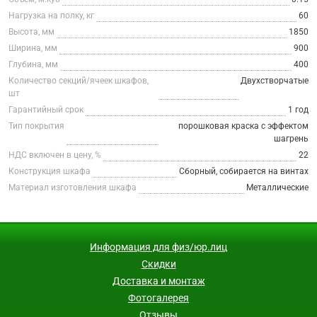
Нагрузка на полку, кг
60
Высота, мм
1850
Ширина, мм
900
Глубина, мм
400
Количество секций/ячеек шкафов,
Двухстворчатые
шт
Гарантийный срок
1 год
Тип покрытия
порошковая краска с эффектом
шагрень
НДС включен в цену, %
22
Конструкция шкафа
Сборный, собирается на винтах
Материал изготовления шкафа
Металлические
Информация для физ/юр.лиц
Скидки
Доставка и монтаж
Фотогалерея
Отзывы