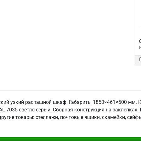
ий узкий распашной шкаф. Габариты 1850×461×500 мм. Ком
RAL 7035 светло-серый. Сборная конструкция на заклепках.
 другие товары: стеллажи, почтовые ящики, скамейки, сейф