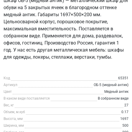
Шкаф ОБ-5 (медный антик) — металлический шкаф для
обуви на 5 закрытых ячеек в благородном оттенке
медный антик. Габариты 1697×500×200 мм.
Цельносварной корпус, порошковое покрытие,
максимальная вместительность. Поставляется в
собранном виде. Применяется для дома, раздевалок,
офисов, гостиниц. Производство Россия, гарантия 1
год. У нас есть другая металлическая мебель: шкафы
для одежды, локеры, стеллажи, верстаки, тумбы.
Код
65351
Артикул
ОБ-5 (медный антик)
Цвет
Медный антик
В каком виде поставляется
В собранном виде
Вес, кг
27
Объем, м.куб
0.17
Высота, мм
1697
Ширина, мм
500