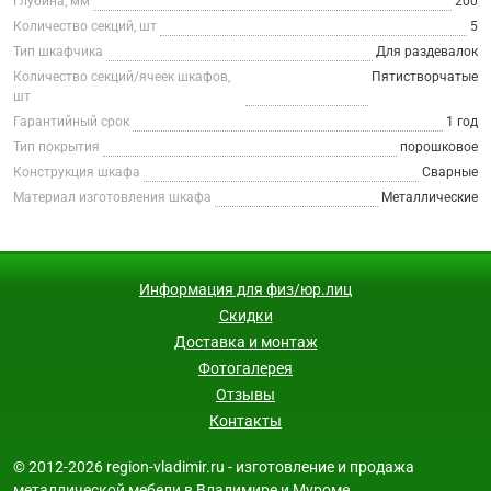
Глубина, мм
200
Количество секций, шт
5
Тип шкафчика
Для раздевалок
Количество секций/ячеек шкафов,
Пятистворчатые
шт
Гарантийный срок
1 год
Тип покрытия
порошковое
Конструкция шкафа
Сварные
Материал изготовления шкафа
Металлические
Информация для физ/юр.лиц
Скидки
Доставка и монтаж
Фотогалерея
Отзывы
Контакты
© 2012-2026 region-vladimir.ru - изготовление и продажа
металлической мебели в Владимире и Муроме.