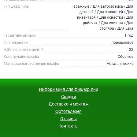
Тип шкафчика
Гаражные / Для автосервиса / Для
деталей / Для запчастей / Для
инвентаря / Для оснастки / Для
рабочих / Для слесаря / Для
столяра / Для цеха
Гарантийный срок
1 год
Тип покрытия
порошковое
НДС включен в цену, %
22
Конструкция шкафа
Сборные
Материал изготовления шкафа
Металлические
Информация для физ/юр.лиц
Скидки
Доставка и монтаж
Фотогалерея
Отзывы
Контакты