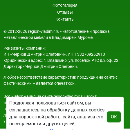
Фотогалерея
Отзывы
Контакты
© 2012-2026 region-vladimir.ru - изготовление и продажа
металлической мебели в Владимире и Муроме.
Реквизиты компании:
ИП «Чернов Дмитрий Олегович», ИНН 332709262913
Юридический адрес: г. Владимир, ул. поселок РТС д.2 оф. 22.
Директор - Чернов Дмитрий Олегович.
Любое несоответствие характеристик продукции на сайте с
фактическими – является опечаткой.
Вся информация на сайте region-vladimir.ru носит
исключительно ознакомительный и справочный характер и ни
Продолжая пользоваться сайтом, вы
при каких условиях не является публичной офертой. Всю
соглашаетесь на обработку данных cookies
дополнительную информацию можно узнать по телефонам
для корректной работы сайта, анализа его
ОК
указанным на сайте.
посещаемости и других целей,