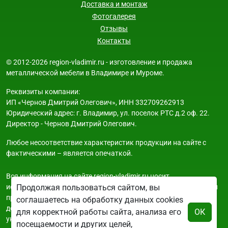
Доставка и монтаж
Фотогалерея
Отзывы
Контакты
© 2012-2026 region-vladimir.ru - изготовление и продажа
металлической мебели в Владимире и Муроме.
Реквизиты компании:
ИП «Чернов Дмитрий Олегович», ИНН 332709262913
Юридический адрес: г. Владимир, ул. поселок РТС д.2 оф. 22.
Директор - Чернов Дмитрий Олегович.
Любое несоответствие характеристик продукции на сайте с
фактическими – является опечаткой.
Вся информация на сайте region-vladimir.ru носит
исключительно ознакомительный и справочный характер и ни
Продолжая пользоваться сайтом, вы
при каких условиях не является публичной офертой. Всю
соглашаетесь на обработку данных cookies
дополнительную информацию можно узнать по телефонам
для корректной работы сайта, анализа его
ОК
указанным на сайте.
посещаемости и других целей,