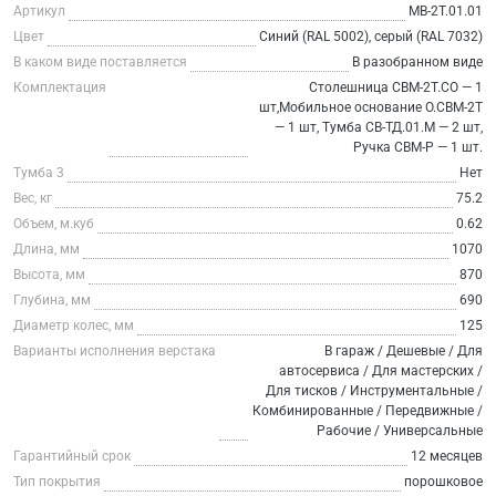
Артикул
МВ-2Т.01.01
Цвет
Синий (RAL 5002), серый (RAL 7032)
В каком виде поставляется
В разобранном виде
Комплектация
Столешница СВМ-2Т.СО — 1
шт,Мобильное основание О.СВМ-2Т
— 1 шт, Тумба СВ-ТД.01.М — 2 шт,
Ручка СВМ-Р — 1 шт.
Тумба 3
Нет
Вес, кг
75.2
Объем, м.куб
0.62
Длина, мм
1070
Высота, мм
870
Глубина, мм
690
Диаметр колес, мм
125
Варианты исполнения верстака
В гараж / Дешевые / Для
автосервиса / Для мастерских /
Для тисков / Инструментальные /
Комбинированные / Передвижные /
Рабочие / Универсальные
Гарантийный срок
12 месяцев
Тип покрытия
порошковое