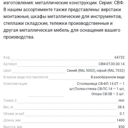
изготовления: металлические конструкции. Серия: СВФ.
В нашем ассортименте также представлены: верстаки
монтажные, шкафы металлические для инструментов,
стеллажи складские, тележки производственные и
другая металлическая мебель для оснащения вашего
производства.
Код
64732
Артикул
СВФ-0Т.00.00.14
Цвет
Синий (RAL 5002), серый (RAL 7032)
В каком виде поставляется
В разобранном виде
Комплектация
Столешница СВ-ФЛ.14.0Т — 1
шт,Полка-стенка СВ-ПС.14 — 1 шт,
Опора СВ-ОВ — 2 шт.
Тумба 3
Нет
Вес, кг
38.6
Объем, м.куб
0.1
Длина, мм
1400
Высота, мм
850