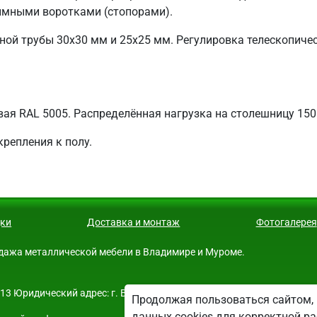
жимными воротками (стопорами).
ьной трубы 30х30 мм и 25х25 мм. Регулировка телескопиче
ая RAL 5005. Распределённая нагрузка на столешницу 150 
репления к полу.
ки
Доставка и монтаж
Фотогалерея
продажа металлической мебели в Владимире и Муроме.
 Юридический адрес: г. Владимир, ул. поселок РТС д.2 оф. 22. Ди
Продолжая пользоваться сайтом, 
данных cookies для корректной ра