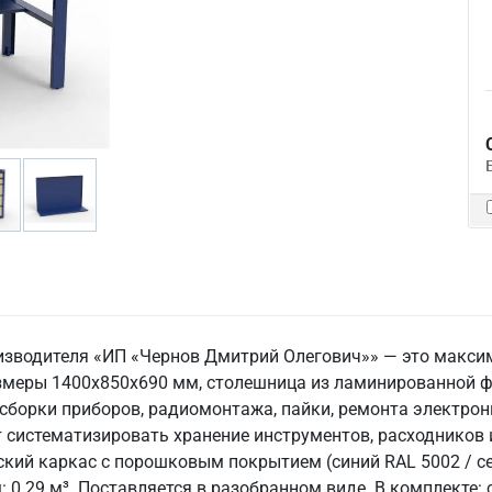
оизводителя «ИП «Чернов Дмитрий Олегович»» — это макси
меры 1400x850x690 мм, столешница из ламинированной 
я сборки приборов, радиомонтажа, пайки, ремонта электро
т систематизировать хранение инструментов, расходнико
ский каркас с порошковым покрытием (синий RAL 5002 / се
ем: 0.29 м³. Поставляется в разобранном виде. В комплекте: