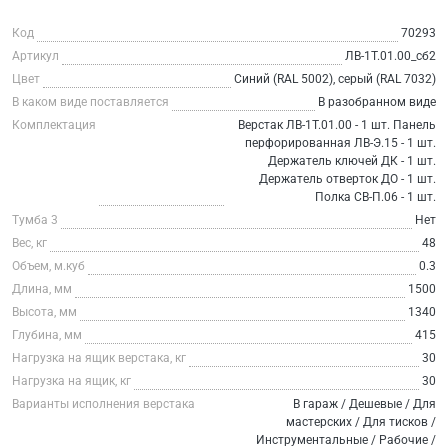
Код
70293
Артикул
ЛВ-1Т.01.00_сб2
Цвет
Синий (RAL 5002), серый (RAL 7032)
В каком виде поставляется
В разобранном виде
Комплектация
Верстак ЛВ-1Т.01.00 - 1 шт. Панель
перфорированная ЛВ-Э.15 - 1 шт.
Держатель ключей ДК - 1 шт.
Держатель отверток ДО - 1 шт.
Полка СВ-П.06 - 1 шт.
Тумба 3
Нет
Вес, кг
48
Объем, м.куб
0.3
Длина, мм
1500
Высота, мм
1340
Глубина, мм
415
Нагрузка на ящик верстака, кг
30
Нагрузка на ящик, кг
30
Варианты исполнения верстака
В гараж / Дешевые / Для
мастерских / Для тисков /
Инструментальные / Рабочие /