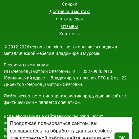
Скидки
Доставка и монтаж
Фотогалерея
Отзывы
Контакты
© 2012-2026 region-vladimir.ru - изготовление и продажа
металлической мебели в Владимире и Муроме.
Реквизиты компании:
ИП «Чернов Дмитрий Олегович», ИНН 332709262913
Юридический адрес: г. Владимир, ул. поселок РТС д.2 оф. 22.
Директор - Чернов Дмитрий Олегович.
Любое несоответствие характеристик продукции на сайте с
фактическими – является опечаткой.
Вся информация на сайте region-vladimir.ru носит
исключительно ознакомительный и справочный характер и ни
Продолжая пользоваться сайтом, вы
при каких условиях не является публичной офертой. Всю
соглашаетесь на обработку данных cookies
дополнительную информацию можно узнать по телефонам
для корректной работы сайта, анализа его
ОК