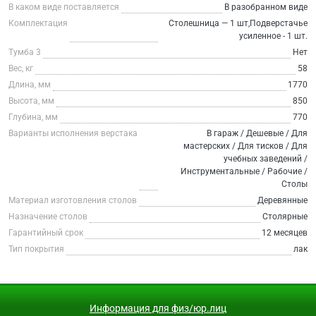
В каком виде поставляется
В разобранном виде
Комплектация
Столешница — 1 шт,Подверстачье
усиленное - 1 шт.
Тумба 3
Нет
Вес, кг
58
Длина, мм
1770
Высота, мм
850
Глубина, мм
770
Варианты исполнения верстака
В гараж / Дешевые / Для
мастерских / Для тисков / Для
учебных заведений /
Инструментальные / Рабочие /
Столы
Материал изготовления столов
Деревянные
Назначение столов
Столярные
Гарантийный срок
12 месяцев
Тип покрытия
лак
Информация для физ/юр.лиц