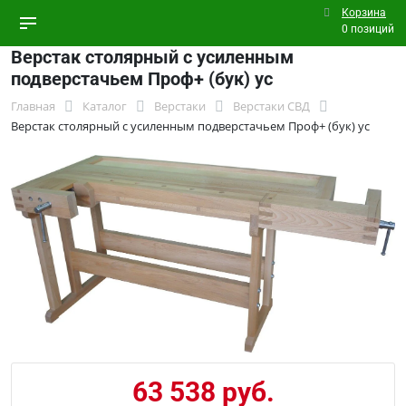
Корзина
0 позиций
Верстак столярный с усиленным
подверстачьем Проф+ (бук) ус
Главная
Каталог
Верстаки
Верстаки СВД
Верстак столярный с усиленным подверстачьем Проф+ (бук) ус
63 538 руб.