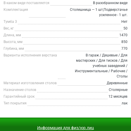
В каком виде поставляется
В разобранном виде
Комплектация
Столешница — 1 шт,Подверстачье
усиленное - 1 шт.
Тумба 3
Нет
Вес, кг
50
Длина, мм
1470
Высота, мм
850
Глубина, мм
770
Варианты исполнения верстака
В гараж / Дешевые / Для
мастерских / Для тисков / Для
учебных заведений /
Инструментальные / Рабочие /
Столы
Материал изготовления столов
Деревянные
Назначение столов
Столярные
Гарантийный срок
12 месяцев
Тип покрытия
лак
Информация для физ/юр.лиц