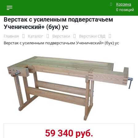
Корзина
0 позиций
Верстак с усиленным подверстачьем
Ученический+ (бук) ус
Главная
Каталог
Верстаки
Верстаки СВД
Верстак с усиленным подверстачьем Ученический+ (бук) ус
59 340 руб.