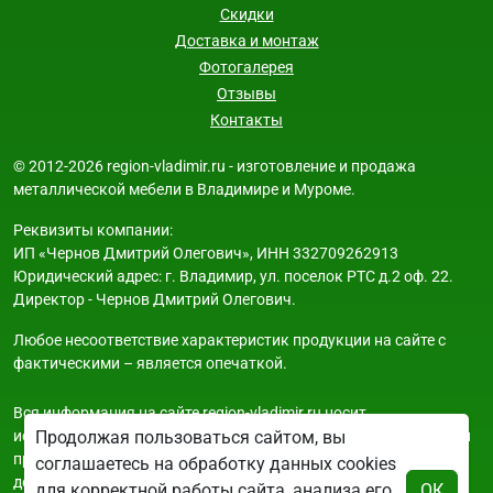
Скидки
Доставка и монтаж
Фотогалерея
Отзывы
Контакты
© 2012-2026 region-vladimir.ru - изготовление и продажа
металлической мебели в Владимире и Муроме.
Реквизиты компании:
ИП «Чернов Дмитрий Олегович», ИНН 332709262913
Юридический адрес: г. Владимир, ул. поселок РТС д.2 оф. 22.
Директор - Чернов Дмитрий Олегович.
Любое несоответствие характеристик продукции на сайте с
фактическими – является опечаткой.
Вся информация на сайте region-vladimir.ru носит
исключительно ознакомительный и справочный характер и ни
Продолжая пользоваться сайтом, вы
при каких условиях не является публичной офертой. Всю
соглашаетесь на обработку данных cookies
дополнительную информацию можно узнать по телефонам
для корректной работы сайта, анализа его
ОК