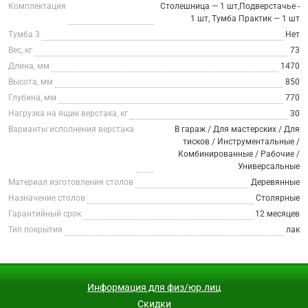
Комплектация
Столешница — 1 шт,Подверстачье -
1 шт, Тумба Практик — 1 шт
Тумба 3
Нет
Вес, кг
73
Длина, мм
1470
Высота, мм
850
Глубина, мм
770
Нагрузка на ящик верстака, кг
30
Варианты исполнения верстака
В гараж / Для мастерских / Для
тисков / Инструментальные /
Комбинированные / Рабочие /
Универсальные
Материал изготовления столов
Деревянные
Назначение столов
Столярные
Гарантийный срок
12 месяцев
Тип покрытия
лак
Информация для физ/юр.лиц
Скидки