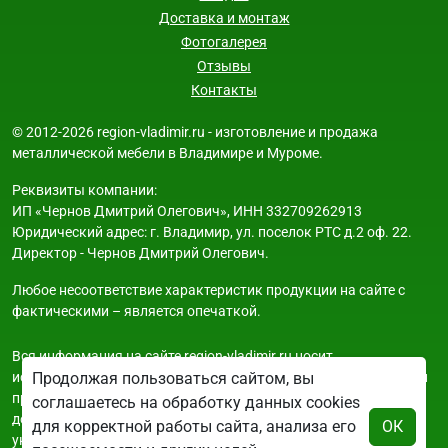
Доставка и монтаж
Фотогалерея
Отзывы
Контакты
© 2012-2026 region-vladimir.ru - изготовление и продажа
металлической мебели в Владимире и Муроме.
Реквизиты компании:
ИП «Чернов Дмитрий Олегович», ИНН 332709262913
Юридический адрес: г. Владимир, ул. поселок РТС д.2 оф. 22.
Директор - Чернов Дмитрий Олегович.
Любое несоответствие характеристик продукции на сайте с
фактическими – является опечаткой.
Вся информация на сайте region-vladimir.ru носит
исключительно ознакомительный и справочный характер и ни
Продолжая пользоваться сайтом, вы
при каких условиях не является публичной офертой. Всю
соглашаетесь на обработку данных cookies
дополнительную информацию можно узнать по телефонам
для корректной работы сайта, анализа его
ОК
указанным на сайте.