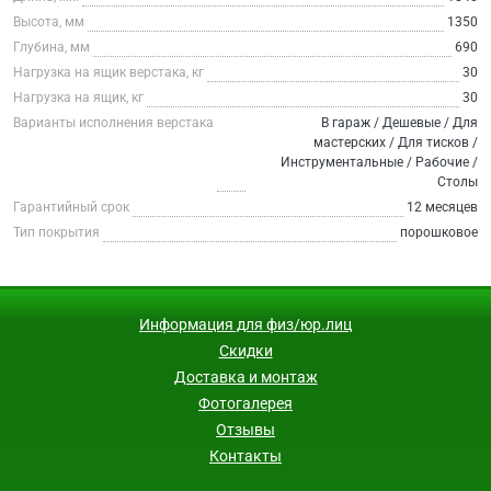
Высота, мм
1350
Глубина, мм
690
Нагрузка на ящик верстака, кг
30
Нагрузка на ящик, кг
30
Варианты исполнения верстака
В гараж / Дешевые / Для
мастерских / Для тисков /
Инструментальные / Рабочие /
Столы
Гарантийный срок
12 месяцев
Тип покрытия
порошковое
Информация для физ/юр.лиц
Скидки
Доставка и монтаж
Фотогалерея
Отзывы
Контакты