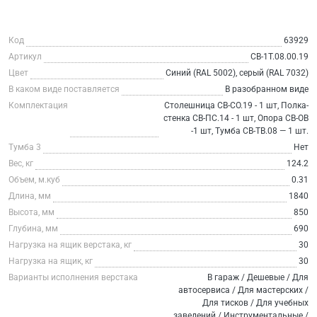
Код
63929
Артикул
СВ-1Т.08.00.19
Цвет
Синий (RAL 5002), серый (RAL 7032)
В каком виде поставляется
В разобранном виде
Комплектация
Столешница СВ-СО.19 - 1 шт, Полка-
стенка СВ-ПС.14 - 1 шт, Опора СВ-ОВ
-1 шт, Тумба СВ-ТВ.08 — 1 шт.
Тумба 3
Нет
Вес, кг
124.2
Объем, м.куб
0.31
Длина, мм
1840
Высота, мм
850
Глубина, мм
690
Нагрузка на ящик верстака, кг
30
Нагрузка на ящик, кг
30
Варианты исполнения верстака
В гараж / Дешевые / Для
автосервиса / Для мастерских /
Для тисков / Для учебных
заведений / Инструментальные /