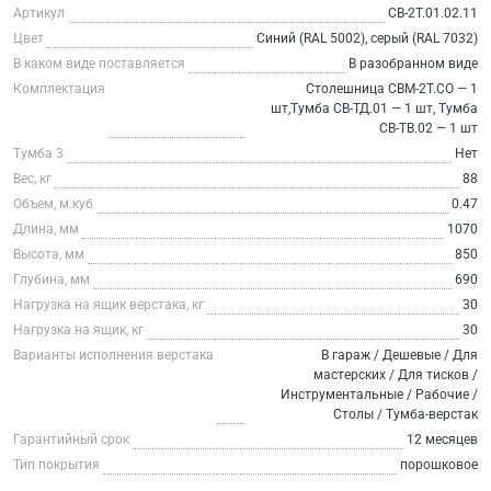
Артикул
СВ-2Т.01.02.11
Цвет
Синий (RAL 5002), серый (RAL 7032)
В каком виде поставляется
В разобранном виде
Комплектация
Столешница СВМ-2Т.СО — 1
шт,Тумба СВ-ТД.01 — 1 шт, Тумба
СВ-ТВ.02 — 1 шт
Тумба 3
Нет
Вес, кг
88
Объем, м.куб
0.47
Длина, мм
1070
Высота, мм
850
Глубина, мм
690
Нагрузка на ящик верстака, кг
30
Нагрузка на ящик, кг
30
Варианты исполнения верстака
В гараж / Дешевые / Для
мастерских / Для тисков /
Инструментальные / Рабочие /
Столы / Тумба-верстак
Гарантийный срок
12 месяцев
Тип покрытия
порошковое