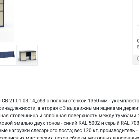
СВ-2Т.01.03.14_сб3 с полкой-стенкой 1350 мм - укомплект
принадлежности, а вторая с 3 выдвижными ящиками держит
ная столешница и сплошная поверхность между тумбами по
вой эмалью двух тонов - синий RAL 5002 и серый RAL 703
е нагрузки слесарного поста; вес 120 кг, производитель 
осервисных мастерских, цехов сборки, моторных и кузовны