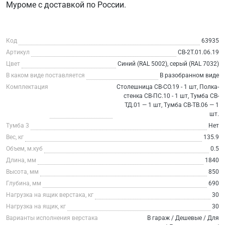
Муроме с доставкой по России.
Код
63935
Артикул
СВ-2Т.01.06.19
Цвет
Синий (RAL 5002), серый (RAL 7032)
В каком виде поставляется
В разобранном виде
Комплектация
Столешница СВ-СО.19 - 1 шт, Полка-
стенка СВ-ПС.10 - 1 шт, Тумба СВ-
ТД.01 — 1 шт, Тумба СВ-ТВ.06 — 1
шт.
Тумба 3
Нет
Вес, кг
135.9
Объем, м.куб
0.5
Длина, мм
1840
Высота, мм
850
Глубина, мм
690
Нагрузка на ящик верстака, кг
30
Нагрузка на ящик, кг
30
Варианты исполнения верстака
В гараж / Дешевые / Для