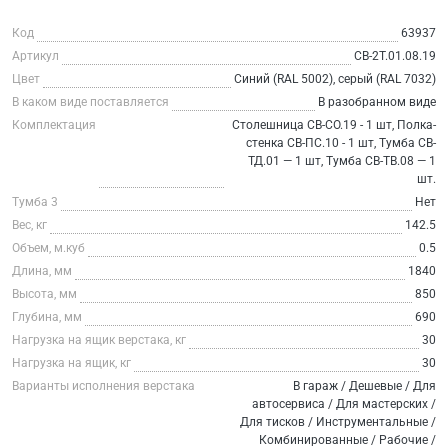
Код
63937
Артикул
СВ-2Т.01.08.19
Цвет
Синий (RAL 5002), серый (RAL 7032)
В каком виде поставляется
В разобранном виде
Комплектация
Столешница СВ-СО.19 - 1 шт, Полка-
стенка СВ-ПС.10 - 1 шт, Тумба СВ-
ТД.01 — 1 шт, Тумба СВ-ТВ.08 — 1
шт.
Тумба 3
Нет
Вес, кг
142.5
Объем, м.куб
0.5
Длина, мм
1840
Высота, мм
850
Глубина, мм
690
Нагрузка на ящик верстака, кг
30
Нагрузка на ящик, кг
30
Варианты исполнения верстака
В гараж / Дешевые / Для
автосервиса / Для мастерских /
Для тисков / Инструментальные /
Комбинированные / Рабочие /