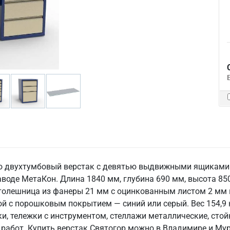
это двухтумбовый верстак с девятью выдвижными ящикам
воде МетаКон. Длина 1840 мм, глубина 690 мм, высота 8
толешница из фанеры 21 мм с оцинкованным листом 2 мм 
й с порошковым покрытием — синий или серый. Вес 154,9 к
и, тележки с инструментом, стеллажи металлические, стой
работ. Купить верстак Святогор можно в Владимире и Мур