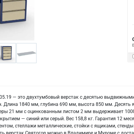
.05.19 — это двухтумбовый верстак с десятью выдвижными
. Длина 1840 мм, глубина 690 мм, высота 850 мм. Десят
неры 21 мм с оцинкованным листом 2 мм выдерживает 1000
крытием — синий или серый. Вес 158,8 кг. Гарантия 12 ме
ентом, стеллажи металлические, стойки с ящиками, стенды
ть верстак Святогор можно в Владимире и Муроме с доста