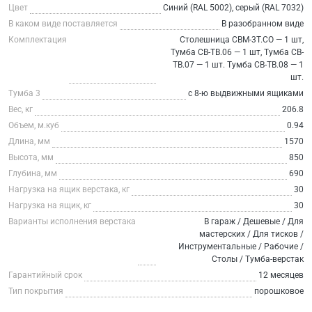
Цвет
Синий (RAL 5002), серый (RAL 7032)
В каком виде поставляется
В разобранном виде
Комплектация
Столешница СВМ-3Т.СО — 1 шт,
Тумба СВ-ТВ.06 — 1 шт, Тумба СВ-
ТВ.07 — 1 шт. Тумба СВ-ТВ.08 — 1
шт.
Тумба 3
с 8-ю выдвижными ящиками
Вес, кг
206.8
Объем, м.куб
0.94
Длина, мм
1570
Высота, мм
850
Глубина, мм
690
Нагрузка на ящик верстака, кг
30
Нагрузка на ящик, кг
30
Варианты исполнения верстака
В гараж / Дешевые / Для
мастерских / Для тисков /
Инструментальные / Рабочие /
Столы / Тумба-верстак
Гарантийный срок
12 месяцев
Тип покрытия
порошковое