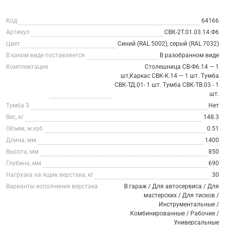
Код
64166
Артикул
СВК-2Т.01.03.14.Ф6
Цвет
Синий (RAL 5002), серый (RAL 7032)
В каком виде поставляется
В разобранном виде
Комплектация
Столешница СВ-Ф6.14 — 1
шт,Каркас СВК-К.14 — 1 шт. Тумба
СВК-ТД.01- 1 шт. Тумба СВК-ТВ.03 - 1
шт.
Тумба 3
Нет
Вес, кг
148.3
Объем, м.куб
0.51
Длина, мм
1400
Высота, мм
850
Глубина, мм
690
Нагрузка на ящик верстака, кг
30
Варианты исполнения верстака
В гараж / Для автосервиса / Для
мастерских / Для тисков /
Инструментальные /
Комбинированные / Рабочие /
Универсальные