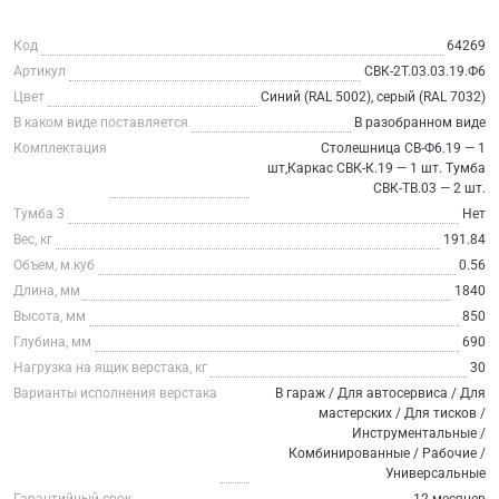
Код
64269
Артикул
СВК-2Т.03.03.19.Ф6
Цвет
Синий (RAL 5002), серый (RAL 7032)
В каком виде поставляется
В разобранном виде
Комплектация
Столешница СВ-Ф6.19 — 1
шт,Каркас СВК-К.19 — 1 шт. Тумба
СВК-ТВ.03 — 2 шт.
Тумба 3
Нет
Вес, кг
191.84
Объем, м.куб
0.56
Длина, мм
1840
Высота, мм
850
Глубина, мм
690
Нагрузка на ящик верстака, кг
30
Варианты исполнения верстака
В гараж / Для автосервиса / Для
мастерских / Для тисков /
Инструментальные /
Комбинированные / Рабочие /
Универсальные
Гарантийный срок
12 месяцев