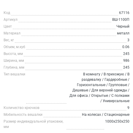
Код
67116
Артикул
ВШ-1100П
Цвет
Черный
Материал
металл
Вес, кг
3
Объем, м.куб
0.06
Высота, мм
245
Ширина, мм
986
Глубина, мм
245
Тип вешалки
В комнату / В прихожую / В
раздевалку / Гардеробные /
Горизонтальные / Групповые /
Дешевые / Для верхней одежды /
Для офиса / Открытые / С полками
/ Универсальные
Количество крючков
9
Мобильность вешалки
На колесах / Стационарные
Размер индивидуальной упаковки,
1000х250х250
мм