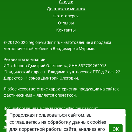
Скидки
Доставка и монтаж
Фотогалерея
Отзывы
Контакты
© 2012-2026 region-vladimir.ru - изготовление и продажа
металлической мебели в Владимире и Муроме.
Реквизиты компании:
ИП «Чернов Дмитрий Олегович», ИНН 332709262913
Юридический адрес: г. Владимир, ул. поселок РТС д.2 оф. 22.
Директор - Чернов Дмитрий Олегович.
Любое несоответствие характеристик продукции на сайте с
фактическими – является опечаткой.
Вся информация на сайте region-vladimir.ru носит
Продолжая пользоваться сайтом, вы
исключительно ознакомительный и справочный характер и ни
при каких условиях не является публичной офертой. Всю
соглашаетесь на обработку данных cookies
дополнительную информацию можно узнать по телефонам
для корректной работы сайта, анализа его
ОК