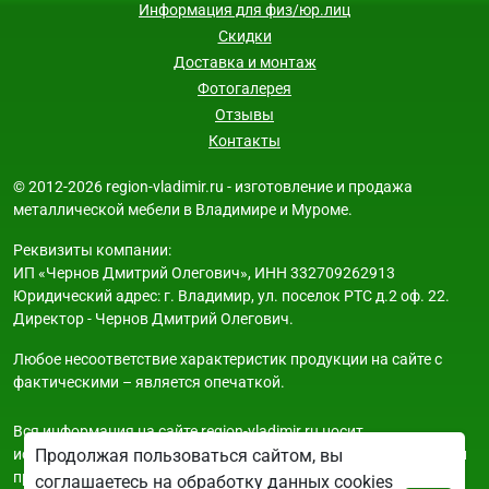
Информация для физ/юр.лиц
Скидки
Доставка и монтаж
Фотогалерея
Отзывы
Контакты
© 2012-2026 region-vladimir.ru - изготовление и продажа
металлической мебели в Владимире и Муроме.
Реквизиты компании:
ИП «Чернов Дмитрий Олегович», ИНН 332709262913
Юридический адрес: г. Владимир, ул. поселок РТС д.2 оф. 22.
Директор - Чернов Дмитрий Олегович.
Любое несоответствие характеристик продукции на сайте с
фактическими – является опечаткой.
Вся информация на сайте region-vladimir.ru носит
исключительно ознакомительный и справочный характер и ни
Продолжая пользоваться сайтом, вы
при каких условиях не является публичной офертой. Всю
соглашаетесь на обработку данных cookies