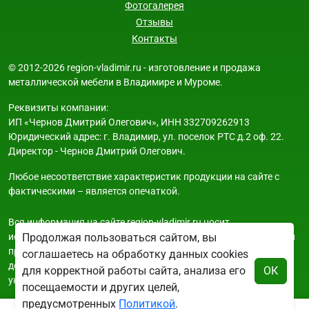
Фотогалерея
Отзывы
Контакты
© 2012-2026 region-vladimir.ru - изготовление и продажа
металлической мебели в Владимире и Муроме.
Реквизиты компании:
ИП «Чернов Дмитрий Олегович», ИНН 332709262913
Юридический адрес: г. Владимир, ул. поселок РТС д.2 оф. 22.
Директор - Чернов Дмитрий Олегович.
Любое несоответствие характеристик продукции на сайте с
фактическими – является опечаткой.
Вся информация на сайте region-vladimir.ru носит
исключительно ознакомительный и справочный характер и ни
Продолжая пользоваться сайтом, вы
при каких условиях не является публичной офертой. Всю
соглашаетесь на обработку данных cookies
дополнительную информацию можно узнать по телефонам
для корректной работы сайта, анализа его
ОК
указанным на сайте.
посещаемости и других целей,
предусмотренных
Политикой
.