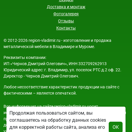
Доставка и монтаж
Фотогалерея
Отзывы
Контакты
© 2012-2026 region-vladimir.ru - изготовление и продажа
металлической мебели в Владимире и Муроме.
Реквизиты компании:
ИП «Чернов Дмитрий Олегович», ИНН 332709262913
Юридический адрес: г. Владимир, ул. поселок РТС д.2 оф. 22.
Директор - Чернов Дмитрий Олегович.
Любое несоответствие характеристик продукции на сайте с
фактическими – является опечаткой.
Вся информация на сайте region-vladimir.ru носит
исключительно ознакомительный и справочный характер и ни
Продолжая пользоваться сайтом, вы
при каких условиях не является публичной офертой. Всю
соглашаетесь на обработку данных cookies
дополнительную информацию можно узнать по телефонам
для корректной работы сайта, анализа его
ОК
указанным на сайте.