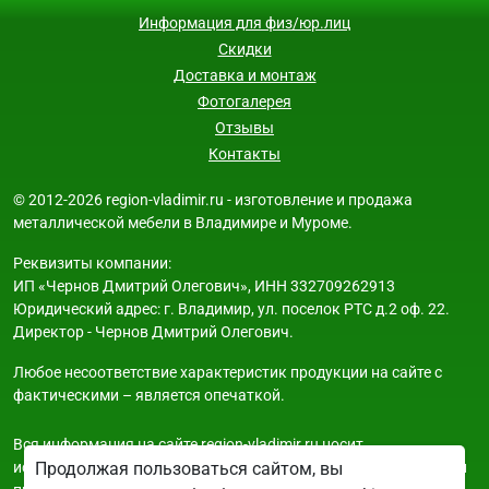
Информация для физ/юр.лиц
Скидки
Доставка и монтаж
Фотогалерея
Отзывы
Контакты
© 2012-2026 region-vladimir.ru - изготовление и продажа
металлической мебели в Владимире и Муроме.
Реквизиты компании:
ИП «Чернов Дмитрий Олегович», ИНН 332709262913
Юридический адрес: г. Владимир, ул. поселок РТС д.2 оф. 22.
Директор - Чернов Дмитрий Олегович.
Любое несоответствие характеристик продукции на сайте с
фактическими – является опечаткой.
Вся информация на сайте region-vladimir.ru носит
исключительно ознакомительный и справочный характер и ни
Продолжая пользоваться сайтом, вы