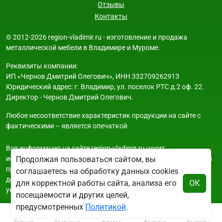
Отзывы
Контакты
© 2012-2026 region-vladimir.ru - изготовление и продажа
металлической мебели в Владимире и Муроме.
Реквизиты компании:
ИП «Чернов Дмитрий Олегович», ИНН 332709262913
Юридический адрес: г. Владимир, ул. поселок РТС д.2 оф. 22.
Директор - Чернов Дмитрий Олегович.
Любое несоответствие характеристик продукции на сайте с
фактическими – является опечаткой.
Вся информация на сайте region-vladimir.ru носит
исключительно ознакомительный и справочный характер и ни
Продолжая пользоваться сайтом, вы
при каких условиях не является публичной офертой. Всю
соглашаетесь на обработку данных cookies
дополнительную информацию можно узнать по телефонам
для корректной работы сайта, анализа его
ОК
указанным на сайте.
посещаемости и других целей,
предусмотренных
Политикой
.