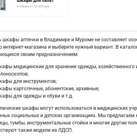
Шкафы для палат
4 товара от 10 500 руб.
ь шкафы аптечки в Владимире и Муроме не составляет особ
о интернет-магазина и выберите нужный вариант. В катало
ающихся своим предназначением:
афы медицинские для хранения одежды, хозяйственного и
лоноскопов;
кафы для инструментов;
афы картотечные, абонентские, архивные;
афы для одежды и обуви и т.д.
лические шкафы могут использоваться в медицинских учре
чных социальных и детских организациях. Мы предлагаем к
ицы, тумбы, инструментальные стойки и многие другие пол
тствуют также модели из ЛДСП.