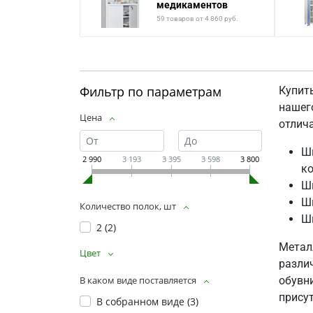
медикаментов
59 товаров от 4 860 руб.
Фильтр по параметрам
Купит
нашег
Цена
отлич
Шк
2 990
3 193
3 395
3 598
3 800
ко
Ш
Шк
Количество полок, шт
Шк
2 (
2
)
Метал
Цвет
разли
обувн
В каком виде поставляется
прису
В собранном виде (
3
)