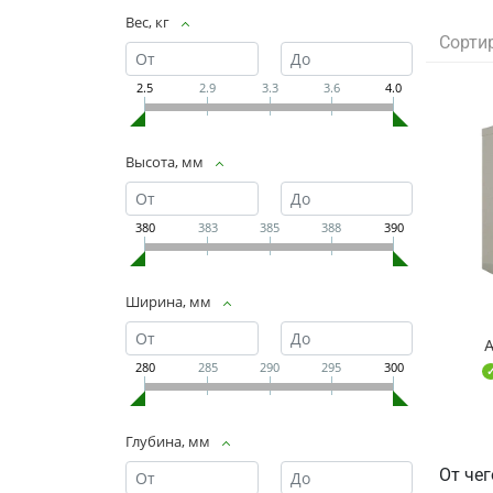
Вес, кг
Сорти
2.5
2.9
3.3
3.6
4.0
Высота, мм
380
383
385
388
390
Ширина, мм
280
285
290
295
300
Глубина, мм
От че