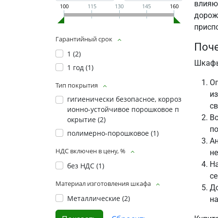
влияю
100
115
130
145
160
дорож
присп
Гарантийный срок
Поче
1 (
2
)
Шкафы
1 год (
1
)
О
Тип покрытия
из
гигиенически безопасное, корроз
св
ионно-устойчивое порошковое п
В
окрытие (
2
)
по
полимерно-порошковое (
1
)
Ан
НДС включен в цену, %
не
На
без НДС (
1
)
се
Материал изготовления шкафа
Д
Металлические (
2
)
на