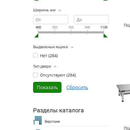
Ширина, мм
По
400
583
765
948
1130
Выдвижные ящики
Нет (
284
)
Тип двери
Отсутствуют (
284
)
Разделы каталога
Верстаки
По