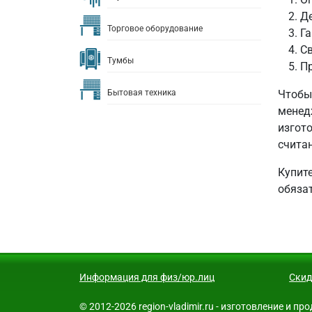
Д
Торговое оборудование
Га
Св
Тумбы
П
Бытовая техника
Чтобы
менед
изгот
счита
Купит
обяза
Информация для физ/юр.лиц
Скид
© 2012-2026 region-vladimir.ru - изготовление и 