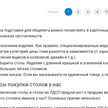
Назад
1
2
3
4
1
на подставки для общепита можно посмотреть в карточках
кольких обстоятельств.
значение изделия. Как правило, специализированные мед
утри категорий цены тоже разнятся в зависимости от хара
личие ящиков и колесиков, дизайн и т.д.).
бариты стола. Изделия с длинной крышкой и усиленной ко
больших легких столиков.
ъем заказа. Если вы заказываете не единичный товар, а 
ы покупки столов у нас
лические столы и столы из ЛДСП предлагают к продаже мн
ать столики именно у нас? Основных причин несколько.
ромный ассортимент товара, насчитывающий более 100 п