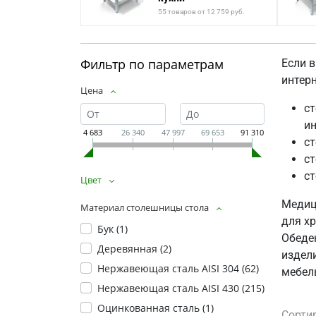
55 товаров от 12 759 руб.
Фильтр по параметрам
Если в
интер
Цена
ст
ин
4 683
26 340
47 997
69 653
91 310
с
ст
ст
Цвет
Медиц
Материал столешницы стола
для х
Бук (
1
)
Обеде
Деревянная (
2
)
издел
Нержавеющая сталь AISI 304 (
62
)
мебел
Нержавеющая сталь AISI 430 (
215
)
Оцинкованная сталь (
1
)
Сорти