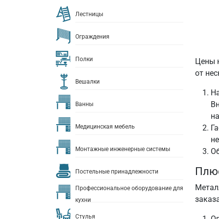
Лестницы
Ограждения
Полки
Цены 
от нес
Вешалки
На
Вн
Ванны
на
Медицинская мебель
Га
не
Монтажные инженерные системы
Об
Плюс
Постельные принадлежности
Метал
Профессиональное оборудование для
заказ
кухни
Стулья
Ог