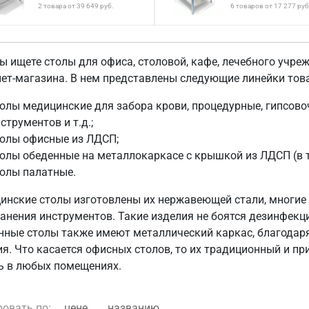
2 товара от 39 649 руб.
6 товаров от 17 277 руб
ы ищете столы для офиса, столовой, кафе, лечебного учре
нет-магазина. В нем представлены следующие линейки тов
олы медицинские для забора крови, процедурные, гипсово
струментов и т.д.;
толы офисные из ЛДСП;
олы обеденные на металлокаркасе с крышкой из ЛДСП (в т
олы палатные.
инские столы изготовлены их нержавеющей стали, многи
ранения инструментов. Такие изделия не боятся дезинфекц
нные столы также имеют металлический каркас, благодар
ия. Что касается офисных столов, то их традиционный и 
ь в любых помещениях.
ровать по:
цене
названию