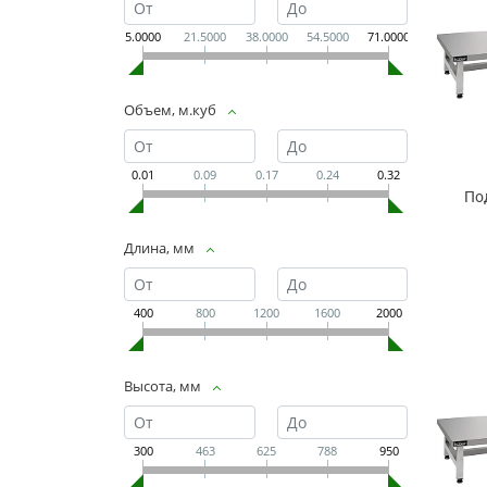
5.0000
21.5000
38.0000
54.5000
71.0000
Объем, м.куб
0.01
0.09
0.17
0.24
0.32
По
Длина, мм
400
800
1200
1600
2000
Высота, мм
300
463
625
788
950