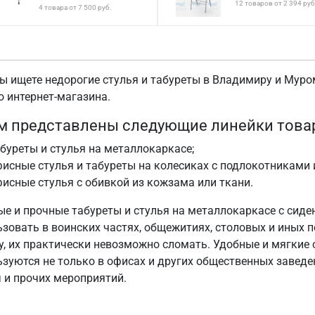
12 товаров от 2 394 руб
4 товара от 7 500 руб.
вы ищете недорогие стулья и табуреты в Владимиру и Муро
о интернет-магазина.
м представлены следующие линейки това
буреты и стулья на металлокаркасе;
исные стулья и табуреты на колесиках c подлокотниками и
исные стулья с обивкой из кожзама или ткани.
ые и прочные табуреты и стулья на металлокаркасе с сид
ьзовать в воинских частях, общежитиях, столовых и иных 
у, их практически невозможно сломать. Удобные и мягкие 
зуются не только в офисах и других общественных заведен
ч и прочих мероприятий.