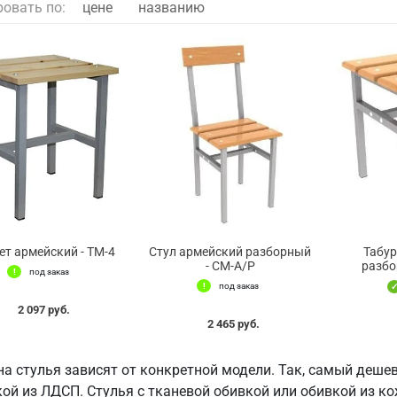
ровать по:
цене
названию
ет армейский - ТМ-4
Стул армейский разборный
Табур
- СМ-А/Р
разбо
под заказ
под заказ
2 097 руб.
2 465 руб.
на стулья зависят от конкретной модели. Так, самый деше
ой из ЛДСП. Стулья с тканевой обивкой или обивкой из ко