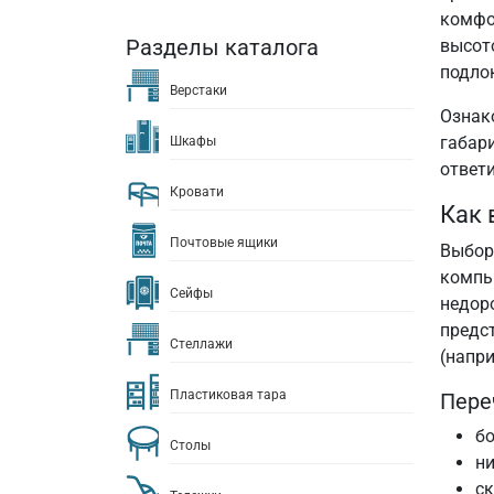
комфор
Разделы каталога
высот
подло
Верстаки
Ознак
габар
Шкафы
ответ
Кровати
Как 
Почтовые ящики
Выбор 
компь
Сейфы
недор
предс
Стеллажи
(напри
Пластиковая тара
Пере
бо
Столы
ни
с