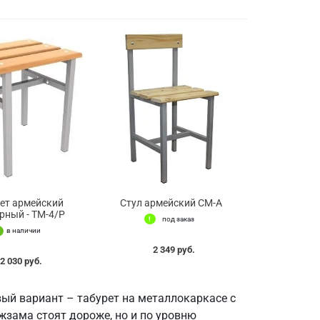
ет армейский
Стул армейский СМ-А
рный - ТМ-4/Р
под заказ
в наличии
2 349 руб.
2 030 руб.
вый вариант – табурет на металлокаркасе с
жзама стоят дороже, но и по уровню