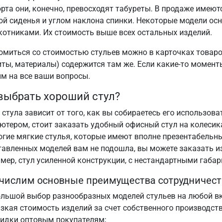
та они, конечно, превосходят табуреты. В продаже имеютс
ой сиденья и углом наклона спинки. Некоторые модели ос
котниками. Их стоимость выше всех остальных изделий.
омиться со стоимостью стульев можно в карточках товаро
иты, материалы) содержится там же. Если какие-то момент
им на все ваши вопросы.
выбрать хороший стул?
стула зависит от того, как вы собираетесь его использова
ютером, стоит заказать удобный офисный стул на колесик
огие мягкие стулья, которые имеют вполне презентабельны
тавленных моделей вам не подошла, вы можете заказать 
мер, стул усиленной конструкции, с нестандартными габар
числим основные преимущества сотрудничеств
льшой выбор разнообразных моделей стульев на любой вк
зкая стоимость изделий за счет собственного производств
кидки оптовым покупателям;