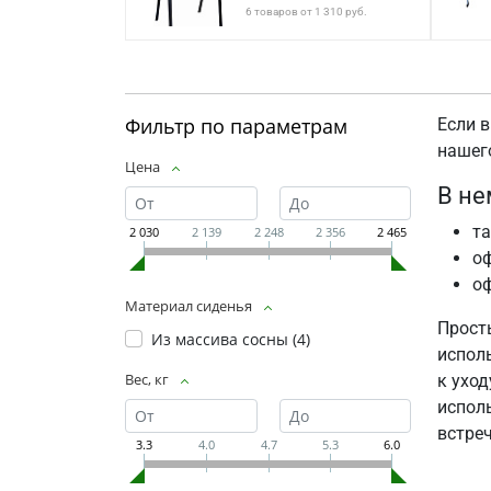
6 товаров от 1 310 руб.
Фильтр по параметрам
Если 
нашег
Цена
В не
та
2 030
2 139
2 248
2 356
2 465
оф
оф
Материал сиденья
Прост
Из массива сосны (
4
)
испол
Вес, кг
к уход
исполь
встре
3.3
4.0
4.7
5.3
6.0