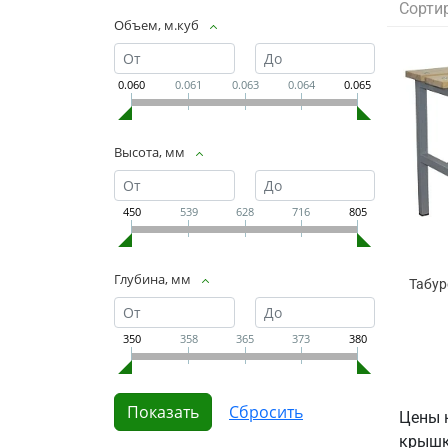
Сорти
Объем, м.куб
0.060
0.061
0.063
0.064
0.065
Высота, мм
450
539
628
716
805
Глубина, мм
Табур
350
358
365
373
380
Цены 
крышк