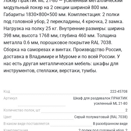
Локер Практик ML 21-80 — усиленный металлический
модульный локер на 2 секции шириной 800 мм.
Габариты 1830×800×500 мм. Комплектация: 2 полки
под головной убор, 2 перекладины, 4 крючка, 2 замка.
Нагрузка на полку 25 кг. Внутренние размеры: ширина
398 мм, высота 1768 мм, глубина 460 мм. Толщина
металла 0.6 мм, порошковое покрытие RAL 7038.
Сборка на саморезах и винтах. Производство Россия,
доставка в Владимире и Муроме и по всей России. У
нас есть другая металлическая мебель: шкафы для
инструментов, стеллажи, верстаки, тумбы.
Код
222-45708
Артикул
Шкаф для раздевалок ПРАКТИК
усиленный ML 21-80
Количество полок, шт
2
Цвет
Серый полуматовый (RAL 7038)
В каком виде поставляется
В разобранном виде
Комплектация
2 полки под головной убор, 2